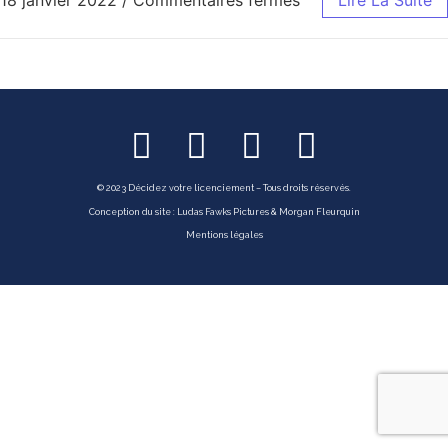
18 janvier 2022
/
Commentaires fermés
Lire La Suite
© 2023 Décidez votre licenciement – Tous droits réservés.
Conception du site :
Ludas Fawks Pictures
&
Morgan Fleurquin
Mentions légales