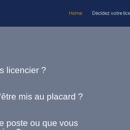
Home
Décidez votre li
s licencier ?
’être mis au placard ?
re poste ou que vous